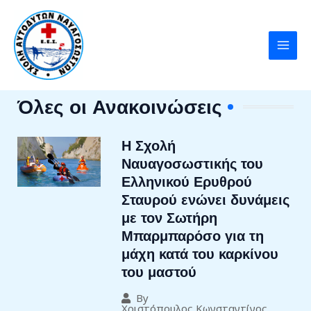
Skip
MAI
to
MEN
content
Όλες οι Ανακοινώσεις
Η Σχολή
Ναυαγοσωστικής του
Ελληνικού Ερυθρού
Σταυρού ενώνει δυνάμεις
με τον Σωτήρη
Μπαρμπαρόσο για τη
μάχη κατά του καρκίνου
του μαστού
By
Χριστόπουλος Κωνσταντίνος